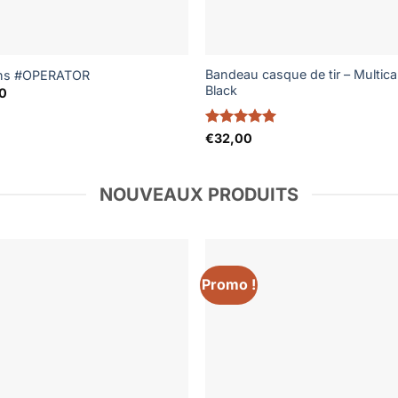
Bandeau casque de tir – Multic
hs #OPERATOR
Black
0
Note
5
sur
€
32,00
5
NOUVEAUX PRODUITS
Promo !