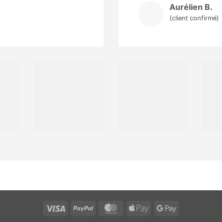
Aurélien B.
(client confirmé)
Visa
PayPal
MasterCard
Apple
Google
Pay
Pay