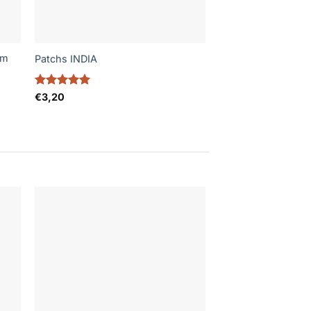
am
Patchs INDIA
Note
5
sur
€
3,20
5