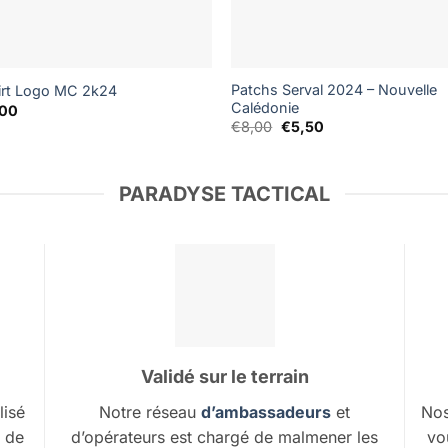
Patchs Serval 2024 – Nouvelle
irt Logo MC 2k24
Calédonie
,00
Le
Le
€
8,00
€
5,50
prix
prix
initial
actuel
était :
est :
€8,00.
€5,50.
PARADYSE TACTICAL
Validé sur le terrain
lisé
Notre réseau
d’ambassadeurs
et
Nos
s de
d’opérateurs est chargé de malmener les
vo