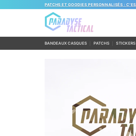
Passer
PATCHS ET GOODIES PERSONNALISÉS : C’E
au
contenu
BANDEAUX CASQUES
PATCHS
STICKERS