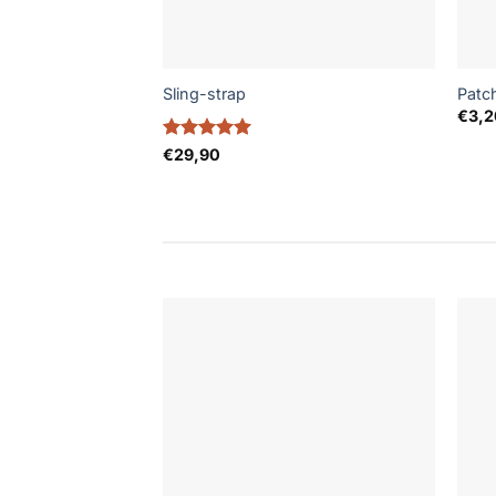
Sling-strap
Patc
€
3,2
Note
5
sur
€
29,90
5