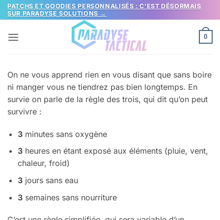
Passer
PATCHS ET GOODIES PERSONNALISÉS : C’EST DÉSORMAIS
SUR PARADYSE SOLUTIONS →
au
contenu
0
On ne vous apprend rien en vous disant que sans boire
ni manger vous ne tiendrez pas bien longtemps. En
survie on parle de la règle des trois, qui dit qu’on peut
survivre :
3
minutes sans oxygène
3
heures en étant exposé aux éléments (pluie, vent,
chaleur, froid)
3
jours sans eau
3
semaines sans nourriture
C’est une règle simplifiée, qui sera variable d’un