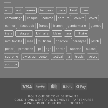
amp
anti
armée
bandeau
black
bruit
cam
camouflage
casque
comtac
cordura
couvre
cover
earmor
facebook
france
french
gendarmerie
geneve
insta
instagram
khimaira
klaim
lara
militaire
mmi textiles
msa
multicam
opscore
paradyse
patch
peltor
protection
pt
sgc
sordin
sportac
suisse
supreme
swiss gun center
tactical
tir
tropic
velcro
youtube
Visa
PayPal
MasterCard
Apple
Google
Pay
Pay
POLITIQUE DE CONFIDENTIALITÉ
CONDITIONS GÉNÉRALES DE VENTE
PARTENAIRES
A PROPOS DE
BOUTIQUES
CONTACT