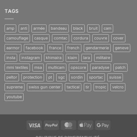
TAGS
amp
anti
armée
bandeau
black
bruit
cam
camouflage
casque
comtac
cordura
couvre
cover
earmor
facebook
france
french
gendarmerie
geneve
insta
instagram
khimaira
klaim
lara
militaire
mmi textiles
msa
multicam
opscore
paradyse
patch
peltor
protection
pt
sgc
sordin
sportac
suisse
supreme
swiss gun center
tactical
tir
tropic
velcro
youtube
Visa
PayPal
MasterCard
Apple
Google
Pay
Pay