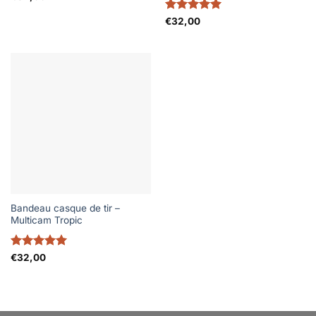
Note
5
sur
€
32,00
5
Bandeau casque de tir –
Multicam Tropic
Note
5
sur
€
32,00
5