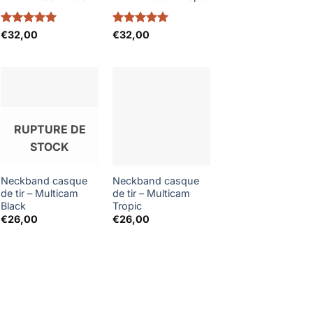
Note
5
sur
Note
5
sur
€
32,00
€
32,00
5
5
RUPTURE DE
STOCK
Neckband casque
Neckband casque
de tir – Multicam
de tir – Multicam
Black
Tropic
€
26,00
€
26,00