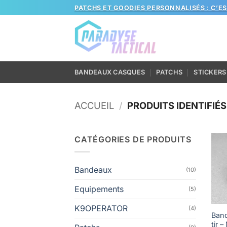
Passer
PATCHS ET GOODIES PERSONNALISÉS : C’E
au
contenu
BANDEAUX CASQUES
PATCHS
STICKERS
ACCUEIL
/
PRODUITS IDENTIFIÉ
CATÉGORIES DE PRODUITS
Bandeaux
(10)
Equipements
(5)
K9OPERATOR
(4)
Ban
tir 