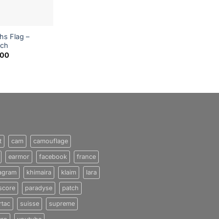
hs Flag –
nch
,00
t
cam
camouflage
earmor
facebook
france
tagram
khimaira
klaim
lara
score
paradyse
patch
rtac
suisse
supreme