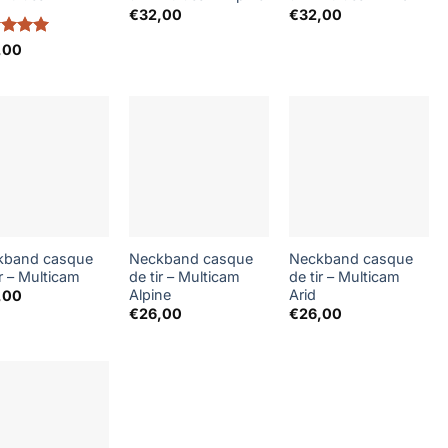
€
32,00
€
32,00
e
5
sur
,00
kband casque
Neckband casque
Neckband casque
ir – Multicam
de tir – Multicam
de tir – Multicam
Alpine
Arid
,00
€
26,00
€
26,00