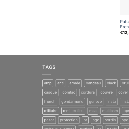
Patc
Fre
€
12
TAGS
amp
anti
armée
bandeau
black
brui
casque
comtac
cordura
couvre
cover
french
gendarmerie
geneve
insta
ins
militaire
mmi textiles
msa
multicam
op
peltor
protection
pt
sgc
sordin
spo