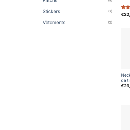
Patchs
(9)
Stickers
(7)
Not
€
32
5
Vêtements
(2)
Nec
de t
€
26