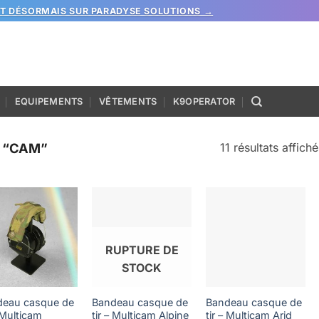
ST DÉSORMAIS SUR PARADYSE SOLUTIONS →
EQUIPEMENTS
VÊTEMENTS
K9OPERATOR
11 résultats affiché
S “CAM”
RUPTURE DE
STOCK
deau casque de
Bandeau casque de
Bandeau casque de
– Multicam
tir – Multicam Alpine
tir – Multicam Arid