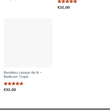
Note
5
sur
€
32,00
5
Bandeau casque de tir –
Multicam Tropic
Note
5
sur
€
32,00
5