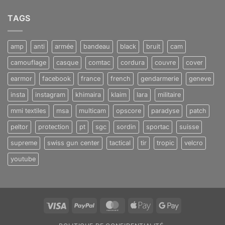
TAGS
amp
anti
armée
bandeau
black
bruit
cam
camouflage
casque
comtac
cordura
couvre
cover
earmor
facebook
france
french
gendarmerie
geneve
insta
instagram
khimaira
klaim
lara
militaire
mmi textiles
msa
multicam
opscore
paradyse
patch
peltor
protection
pt
sgc
sordin
sportac
suisse
supreme
swiss gun center
tactical
tir
tropic
velcro
youtube
Visa
PayPal
MasterCard
Apple
Google
Pay
Pay