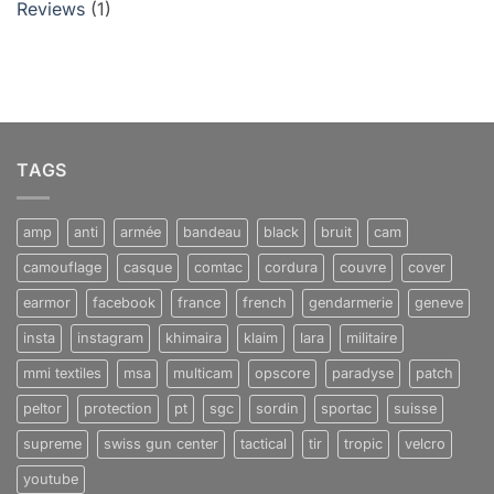
Reviews
(1)
TAGS
amp
anti
armée
bandeau
black
bruit
cam
camouflage
casque
comtac
cordura
couvre
cover
earmor
facebook
france
french
gendarmerie
geneve
insta
instagram
khimaira
klaim
lara
militaire
mmi textiles
msa
multicam
opscore
paradyse
patch
peltor
protection
pt
sgc
sordin
sportac
suisse
supreme
swiss gun center
tactical
tir
tropic
velcro
youtube