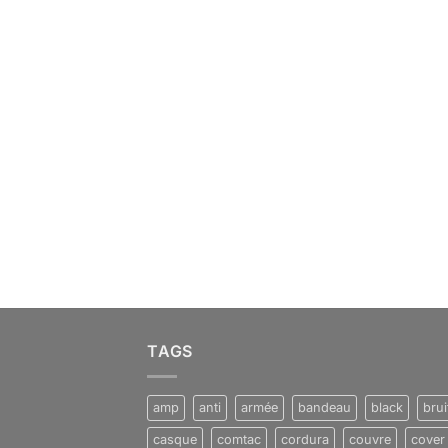
TAGS
amp
anti
armée
bandeau
black
brui
casque
comtac
cordura
couvre
cover