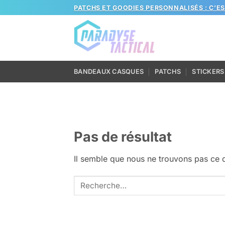
Passer
PATCHS ET GOODIES PERSONNALISÉS : C’E
au
contenu
BANDEAUX CASQUES
PATCHS
STICKERS
Pas de résultat
Il semble que nous ne trouvons pas ce