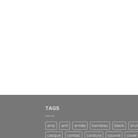
TAGS
amp
anti
armée
bandeau
black
brui
casque
comtac
cordura
couvre
cover