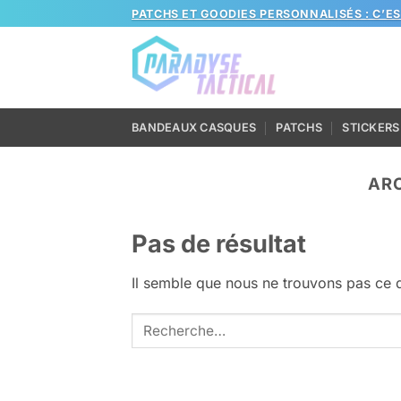
Passer
PATCHS ET GOODIES PERSONNALISÉS : C’E
au
contenu
BANDEAUX CASQUES
PATCHS
STICKERS
ARC
Pas de résultat
Il semble que nous ne trouvons pas ce