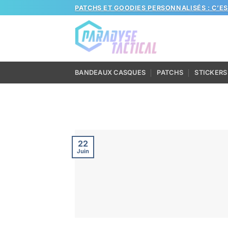
Passer
PATCHS ET GOODIES PERSONNALISÉS : C’E
au
contenu
BANDEAUX CASQUES
PATCHS
STICKERS
22
Juin