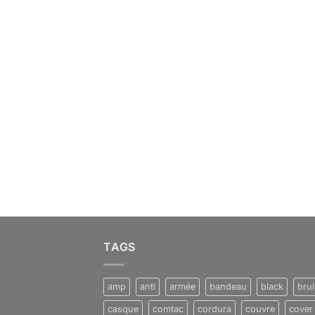
TAGS
amp
anti
armée
bandeau
black
brui
casque
comtac
cordura
couvre
cover