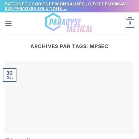
Passer
PATCHS ET GOODIES PERSONNALISÉS : C’EST DÉSORMAIS
SUR PARADYSE SOLUTIONS →
au
contenu
0
ARCHIVES PAR TAGS:
MPSEC
30
Oct