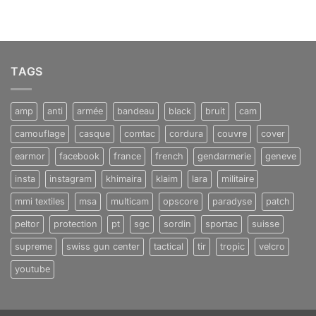
TAGS
amp
anti
armée
bandeau
black
bruit
cam
camouflage
casque
comtac
cordura
couvre
cover
earmor
facebook
france
french
gendarmerie
geneve
insta
instagram
khimaira
klaim
lara
militaire
mmi textiles
msa
multicam
opscore
paradyse
patch
peltor
protection
pt
sgc
sordin
sportac
suisse
supreme
swiss gun center
tactical
tir
tropic
velcro
youtube