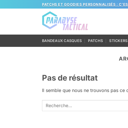
Passer
PATCHS ET GOODIES PERSONNALISÉS : C’E
au
contenu
BANDEAUX CASQUES
PATCHS
STICKERS
AR
Pas de résultat
Il semble que nous ne trouvons pas ce