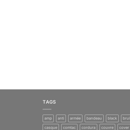
TAGS
amp
anti
armée
bandeau
black
brui
casque
comtac
cordura
couvre
cover