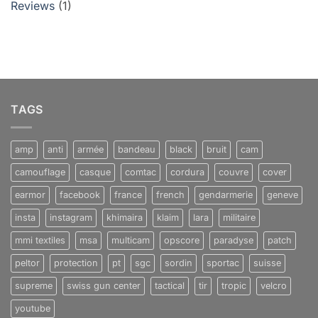
Reviews
(1)
TAGS
amp
anti
armée
bandeau
black
bruit
cam
camouflage
casque
comtac
cordura
couvre
cover
earmor
facebook
france
french
gendarmerie
geneve
insta
instagram
khimaira
klaim
lara
militaire
mmi textiles
msa
multicam
opscore
paradyse
patch
peltor
protection
pt
sgc
sordin
sportac
suisse
supreme
swiss gun center
tactical
tir
tropic
velcro
youtube