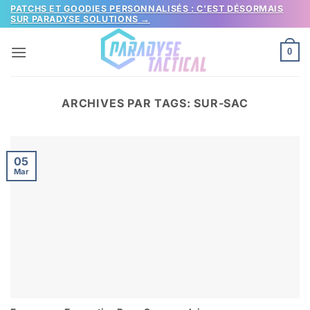
Passer
PATCHS ET GOODIES PERSONNALISÉS : C’EST DÉSORMAIS
SUR PARADYSE SOLUTIONS →
au
contenu
0
ARCHIVES PAR TAGS:
SUR-SAC
05
Mar