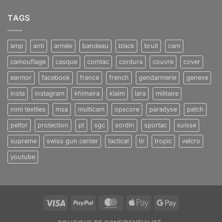
TAGS
amp
anti
armée
bandeau
black
bruit
cam
camouflage
casque
comtac
cordura
couvre
cover
earmor
facebook
france
french
gendarmerie
geneve
insta
instagram
khimaira
klaim
lara
militaire
mmi textiles
msa
multicam
opscore
paradyse
patch
peltor
protection
pt
sgc
sordin
sportac
suisse
supreme
swiss gun center
tactical
tir
tropic
velcro
youtube
Visa
PayPal
MasterCard
Apple
Google
Pay
Pay