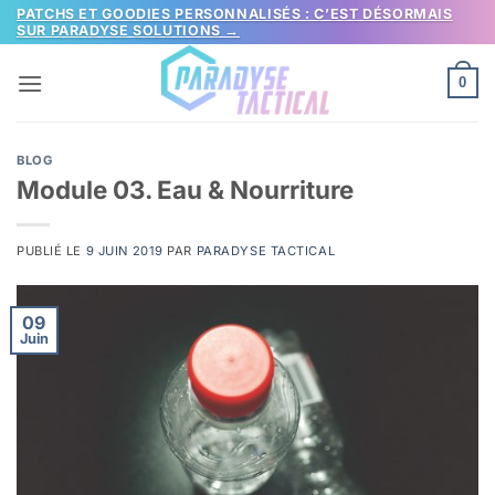
Passer
PATCHS ET GOODIES PERSONNALISÉS : C’EST DÉSORMAIS
SUR PARADYSE SOLUTIONS →
au
contenu
0
BLOG
Module 03. Eau & Nourriture
PUBLIÉ LE
9 JUIN 2019
PAR
PARADYSE TACTICAL
09
Juin