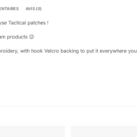
ENTAIRES
AVIS (0)
se Tactical patches !
cam products 😉
oidery, with hook Velcro backing to put it everywhere you 