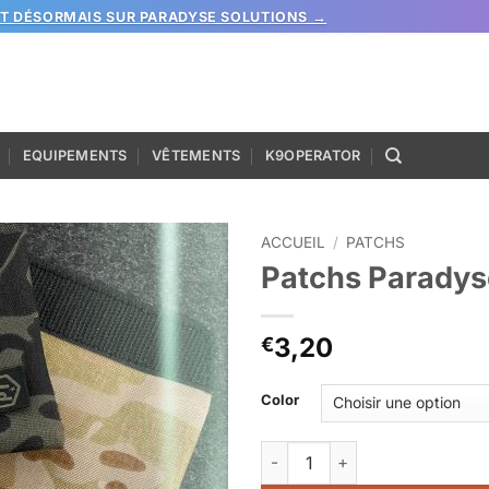
ST DÉSORMAIS SUR PARADYSE SOLUTIONS →
EQUIPEMENTS
VÊTEMENTS
K9OPERATOR
ACCUEIL
/
PATCHS
Patchs Paradys
3,20
€
Color
quantité de Patchs Paradyse T