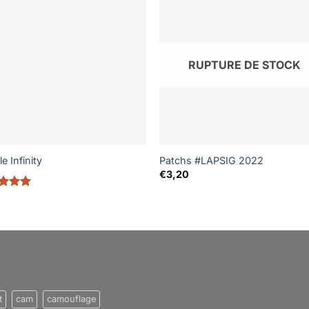
RUPTURE DE STOCK
e Infinity
Patchs #LAPSIG 2022
€
3,20
e
5
sur
t
cam
camouflage