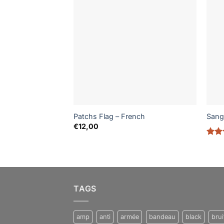
Patchs Flag – French
Sangl
€
12,00
Not
5
TAGS
amp
anti
armée
bandeau
black
brui