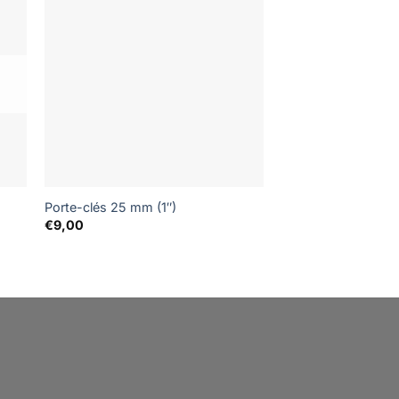
Porte-clés 25 mm (1″)
Patchs #OPERATO
€
9,00
€
3,20