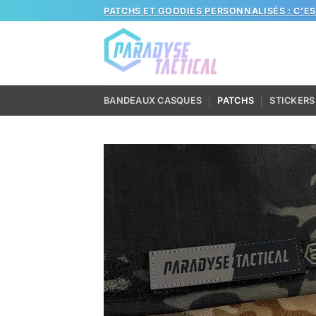
Passer
PATCHS ET GOODIES PERSONNALISÉS : C’E
au
contenu
BANDEAUX CASQUES
PATCHS
STICKERS