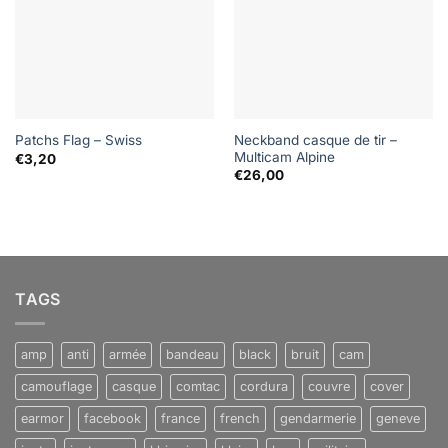
Neckband casque de tir –
Patchs Flag – Swiss
Multicam Alpine
€
3,20
€
26,00
TAGS
amp
anti
armée
bandeau
black
bruit
cam
camouflage
casque
comtac
cordura
couvre
cover
earmor
facebook
france
french
gendarmerie
geneve